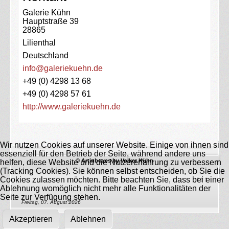
Adresse:
Galerie Kühn
Hauptstraße 39
28865
Lilienthal
Deutschland
E-Mail:
info@galeriekuehn.de
Telefon:
+49 (0) 4298 13 68
Fax:
+49 (0) 4298 57 61
Website:
http://www.galeriekuehn.de
Wir nutzen Cookies auf unserer Website. Einige von ihnen sind
essenziell für den Betrieb der Seite, während andere uns
© Artinboxes by Volker Kühn
helfen, diese Website und die Nutzererfahrung zu verbessern
(Tracking Cookies). Sie können selbst entscheiden, ob Sie die
↑↑↑
Cookies zulassen möchten. Bitte beachten Sie, dass bei einer
Ablehnung womöglich nicht mehr alle Funktionalitäten der
Seite zur Verfügung stehen.
Freitag, 07. August 2026
Akzeptieren
Ablehnen